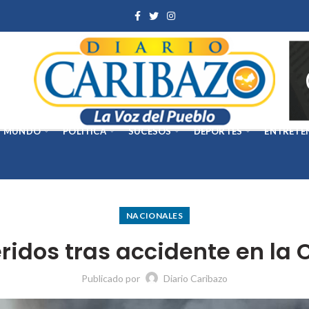
MUNDO
POLÍTICA
SUCESOS
DEPORTES
ENTRETE
NACIONALES
heridos tras accidente en 
Publicado por
Diario Caribazo