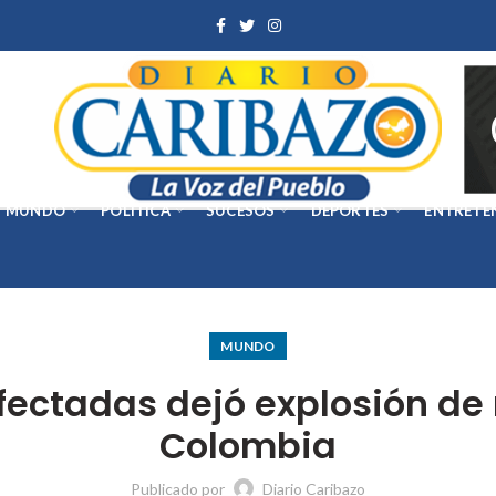
MUNDO
POLÍTICA
SUCESOS
DEPORTES
ENTRETE
MUNDO
fectadas dejó explosión d
Colombia
Publicado por
Diario Caribazo