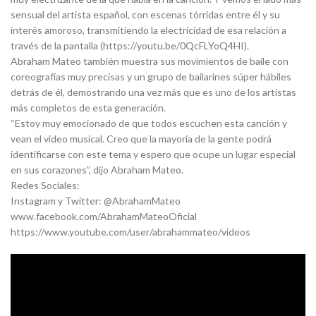
sensual del artista español, con escenas tórridas entre él y su
interés amoroso, transmitiendo la electricidad de esa relación a
través de la pantalla (https://youtu.be/0QcFLYoQ4HI).
Abraham Mateo también muestra sus movimientos de baile con
coreografías muy precisas y un grupo de bailarines súper hábiles
detrás de él, demostrando una vez más que es uno de los artistas
más completos de esta generación.
“Estoy muy emocionado de que todos escuchen esta canción y
vean el video musical. Creo que la mayoría de la gente podrá
identificarse con este tema y espero que ocupe un lugar especial
en sus corazones”, dijo Abraham Mateo.
Redes Sociales:
Instagram y Twitter: @AbrahamMateo
www.facebook.com/AbrahamMateoOficial
https://www.youtube.com/user/abrahammateo/videos