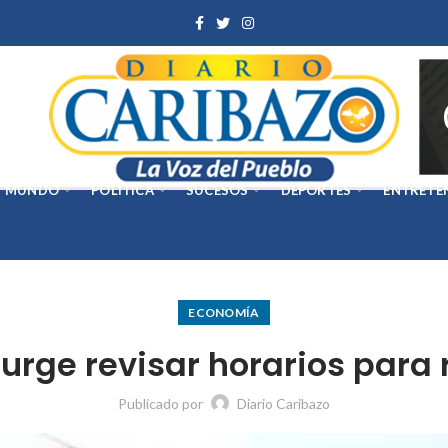
MUNDO
POLÍTICA
SUCESOS
DEPORTES
ENTRETE
ECONOMÍA
o urge revisar horarios para
Publicado por
Diario Caribazo